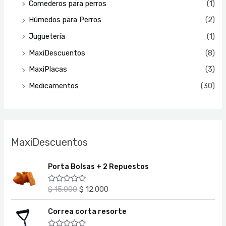
Comederos para perros
(1)
Húmedos para Perros
(2)
Juguetería
(1)
MaxiDescuentos
(8)
MaxiPlacas
(3)
Medicamentos
(30)
MaxiDescuentos
E
E
Porta Bolsas + 2 Repuestos
l
l
p
p
$
15.000
$
12.000
V
r
r
a
l
e
e
E
E
o
Correa corta resorte
c
c
l
l
r
a
i
i