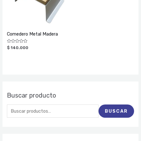
Comedero Metal Madera
Valorado
$
140.000
con
0
de
5
Buscar producto
BUSCAR