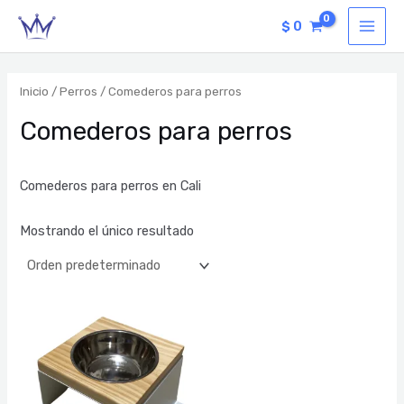
Ir
B
MAI
$
0
al
u
MEN
contenido
s
c
Inicio
/
Perros
/ Comederos para perros
a
Comederos para perros
r
p
Comederos para perros en Cali
o
r
Mostrando el único resultado
: