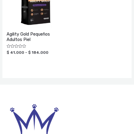
$ 184.000
Agility Gold Pequeños
Adultos Piel
Valorado
$
41.000
-
$
184.000
con
0
de
5