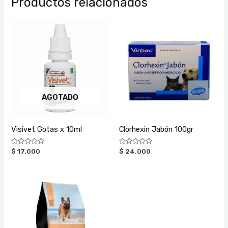
Productos relacionados
AGOTADO
Visivet Gotas x 10ml
Clorhexin Jabón 100gr
Valorado
Valorado
$
17.000
$
24.000
con
con
0
0
de
de
5
5
Rango
de
precios:
desde
$ 41.000
hasta