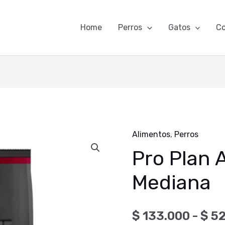
Home
Perros
Gatos
C
Alimentos
,
Perros
Pro
Pro Plan 
Plan
Adulto
Mediana
Raza
Mediana
cantidad
$
133.000
-
$
52