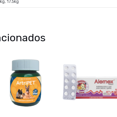
3kg, 17.5kg
acionados