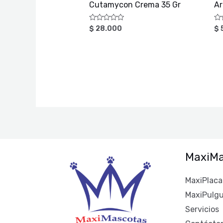
Cutamycon Crema 35 Gr
Ar
Valorado
Va
$
28.000
$
con
co
0
0
de
de
5
5
MaxiMa
MaxiPlaca
MaxiPulg
Servicios