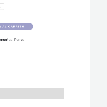
$ 133.000
kg
hasta
$ 527.000
R AL CARRITO
imentos
,
Perros