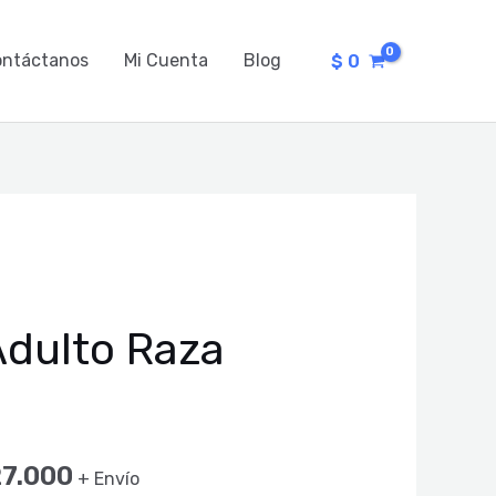
ontáctanos
Mi Cuenta
Blog
$
0
Rango
Adulto Raza
de
precios:
desde
7.000
+ Envío