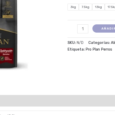
3kg
7.5kg
13kg
17.5
AÑADI
SKU:
N/D
Categorías:
Al
Etiqueta:
Pro Plan Perros
ones (0)