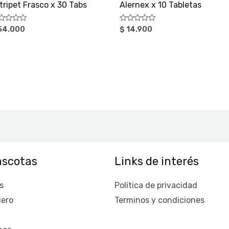
tripet Frasco x 30 Tabs
Alernex x 10 Tabletas
lorado
Valorado
54.000
$
14.900
n
con
0
de
5
scotas
Links de interés
s
Política de privacidad
uero
Terminos y condiciones