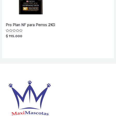
Pro Plan NF para Perros 2KG
Valorado
$
115.000
con
0
de
5