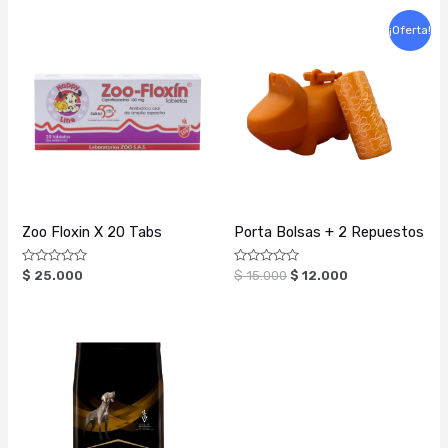
El
El
¡Oferta!
precio
precio
original
actual
era:
es:
$ 15.000.
$ 12.000.
Zoo Floxin X 20 Tabs
Porta Bolsas + 2 Repuestos
Valorado
Valorado
$
25.000
$
15.000
$
12.000
con
con
0
0
de
de
5
5