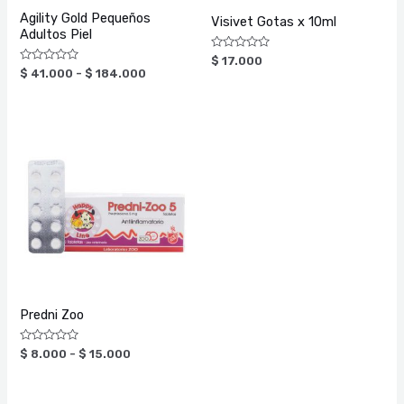
Agility Gold Pequeños
Visivet Gotas x 10ml
Adultos Piel
Valorado
$
17.000
con
Valorado
$
41.000
-
$
184.000
0
con
de
0
5
de
5
Rango
de
precios:
desde
$ 8.000
hasta
$ 15.000
Predni Zoo
Valorado
$
8.000
-
$
15.000
con
0
de
5