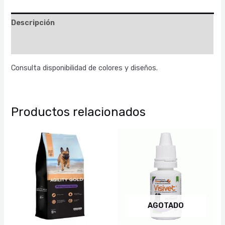
Descripción
Valoraciones (0)
Consulta disponibilidad de colores y diseños.
Productos relacionados
Rango
de
precios:
desde
$ 41.000
hasta
$ 184.000
AGOTADO